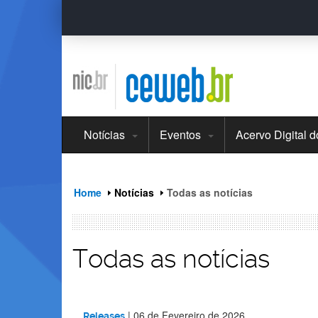
header
ir
para
o
conteúdo
Notícias
Eventos
Acervo Digital 
Home
Notícias
Todas as notícias
Todas as notícias
|
06 de Fevereiro de 2026
Releases