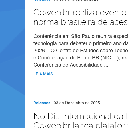
Todas
as
Ceweb.br realiza evento
norma brasileira de acess
notícias
Conferência em São Paulo reunirá especial
tecnologia para debater o primeiro ano
2026 – O Centro de Estudos sobre Tecno
e Coordenação do Ponto BR (NIC.br), rea
Conferência de Acessibilidade ...
LEIA MAIS
|
03 de Dezembro de 2025
Releases
No Dia Internacional da
Ceweb.br lança platafo