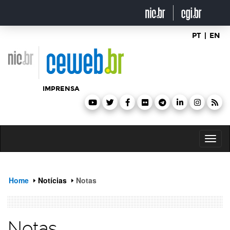
header
ir
para
o
conteúdo
PT
|
EN
IMPRENSA
Toggl
naviga
Home
Notícias
Notas
Notas