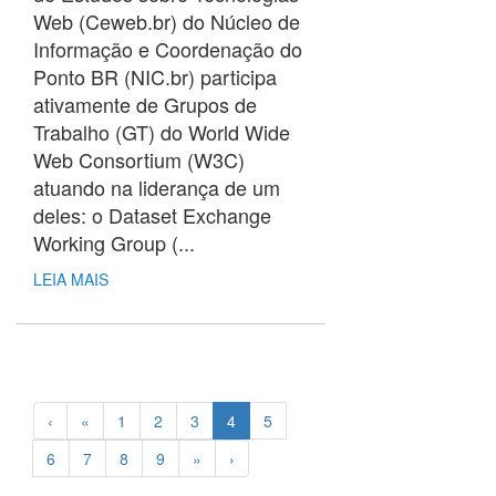
Web (Ceweb.br) do Núcleo de
Informação e Coordenação do
Ponto BR (NIC.br) participa
ativamente de Grupos de
Trabalho (GT) do World Wide
Web Consortium (W3C)
atuando na liderança de um
deles: o Dataset Exchange
Working Group (...
LEIA MAIS
‹
«
1
2
3
4
5
6
7
8
9
»
›