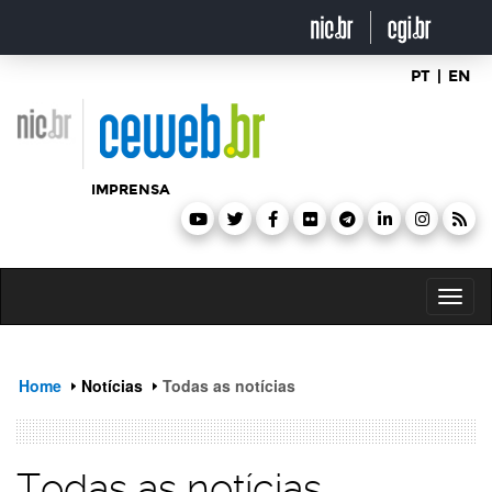
header
ir
para
o
conteúdo
PT
|
EN
IMPRENSA
Toggl
naviga
Home
Notícias
Todas as notícias
Todas as notícias