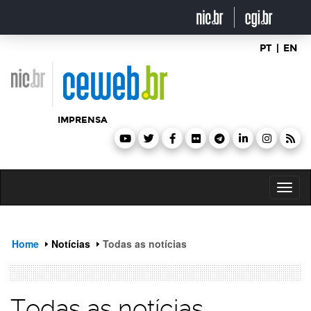
header
ir
para
o
conteúdo
PT
|
EN
IMPRENSA
Toggl
naviga
Home
Notícias
Todas as notícias
Todas as notícias