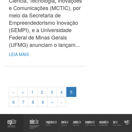
Ciência, Tecnologia, Inovações
e Comunicações (MCTIC), por
meio da Secretaria de
Empreendedorismo Inovação
(SEMPI), e a Universidade
Federal de Minas Gerais
(UFMG) anunciam o lançam...
LEIA MAIS
‹
«
1
2
3
4
5
6
7
8
9
»
›