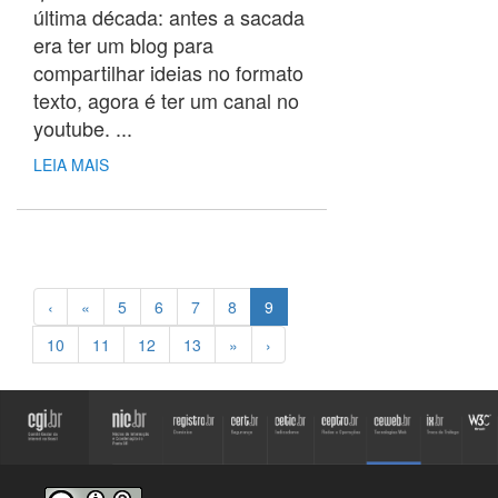
última década: antes a sacada
era ter um blog para
compartilhar ideias no formato
texto, agora é ter um canal no
youtube. ...
LEIA MAIS
‹
«
5
6
7
8
9
10
11
12
13
»
›