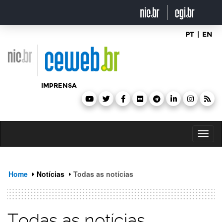
header
ir
para
o
conteúdo
PT
|
EN
IMPRENSA
Toggl
naviga
Home
Notícias
Todas as notícias
Todas as notícias