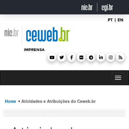
header
ir
para
o
conteúdo
PT
|
EN
IMPRENSA
Toggl
naviga
Home
Atividades e Atribuições do Ceweb.br