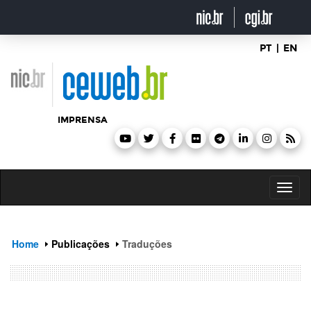
header
ir
para
o
conteúdo
PT
|
EN
IMPRENSA
Toggl
naviga
Home
Publicações
Traduções