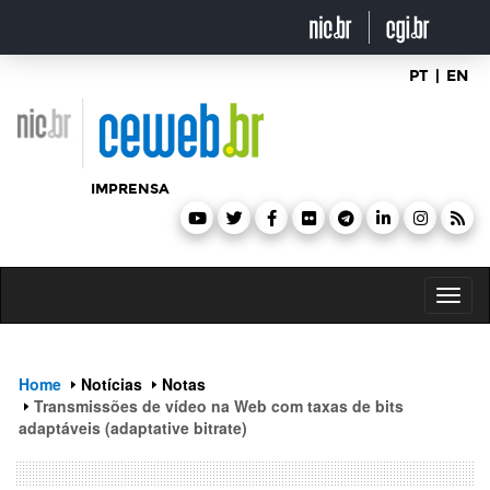
header
ir
para
o
conteúdo
PT
|
EN
IMPRENSA
Toggl
naviga
Home
Notícias
Notas
Transmissões de vídeo na Web com taxas de bits
adaptáveis (adaptative bitrate)