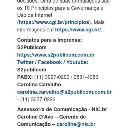
decisões. Uma de suas formulações são
os 10 Princípios para a Governança e
Uso da Internet
(
). Mais
https://www.cgi.br/principios
informações em
.
https://www.cgi.br/
Contatos para a Imprensa:
S2Publicom
https://www.s2publicom.com.br
Twitter
/
Facebook
/
Youtube
:
S2publicom
(11) 3027-0200 / 3531-4950
PABX:
-
Carolina Carvalho
carolina.carvalho@s2publicom.com.br
- (11) 3027-0226
Assessoria de Comunicação - NIC.br
Caroline D’Avo – Gerente de
Comunicação –
caroline@nic.br