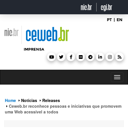
header
ir
para
o
conteúdo
PT
|
EN
IMPRENSA
Toggl
naviga
Home
Notícias
Releases
Ceweb.br reconhece pessoas e iniciativas que promovem
uma Web acessível a todos