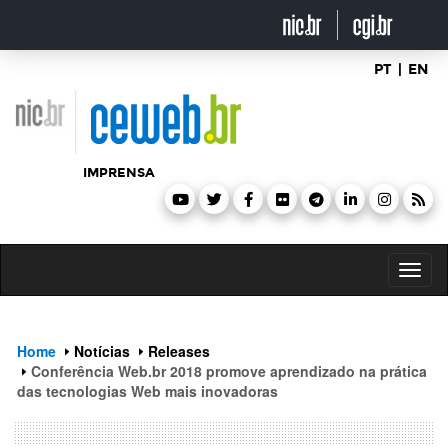
header
ir
para
o
conteúdo
PT
|
EN
IMPRENSA
Toggl
naviga
Home
Notícias
Releases
Conferência Web.br 2018 promove aprendizado na prática
das tecnologias Web mais inovadoras