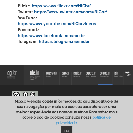
Flickr:
https://www.flickr.com/NICbr/
Twitter:
https://www.twitter.com/comuNICbr/
YouTube:
https://www.youtube.com/NICbrvideos
Facebook:
https://www.facebook.com/nic.br
Telegram:
https://telegram.me/nicbr
Nosso website coleta informações do seu dispositivo e da
O conteúdo publicado no site CEWEB.br está licenciado com a Licença
Creative Commons - Atribuição-CompartilhaIgual 4.0 Internacional
a menos
sua navegação por meio de cookies para oferecer uma
que condições e/ou restrições adicionais específicas estejam claramente
melhor experiência aos nossos usuários. Para saber mais
explícitas na página correspondente.
sobre o uso de cookies consulte nossa
política de
privacidade
.
ok
Política de Privacidade