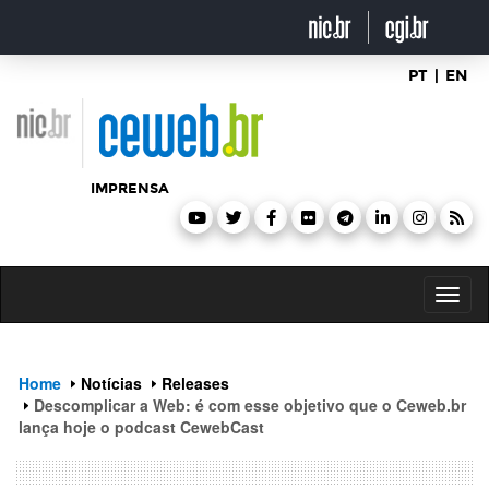
header
ir
para
o
conteúdo
PT
|
EN
IMPRENSA
Toggl
naviga
Home
Notícias
Releases
Descomplicar a Web: é com esse objetivo que o Ceweb.br
lança hoje o podcast CewebCast