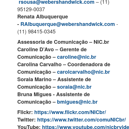
– (11)
rsousa@webershandwick.com
95129-0037
Renata Albuquerque
-
-
RAlbuquerque@webershandwick.com
(11) 98415-0345
Assessoria de Comunicação – NIC.br
Caroline D’Avo – Gerente de
Comunicação –
caroline@nic.br
Carolina Carvalho – Coordenadora de
Comunicação –
carolcarvalho@nic.br
Soraia Marino
– Assistente de
Comunicação –
soraia@nic.br
Bruna Migues - Assistente de
Comunicação –
bmigues@nic.br
Flickr:
https://www.flickr.com/NICbr/
Twitter:
https://www.twitter.com/comuNICbr/
YouTube:
https://www.youtube.com/nicbrvid