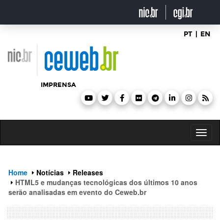
header
ir
para
o
conteúdo
PT
|
EN
IMPRENSA
Toggl
naviga
Home
Notícias
Releases
HTML5 e mudanças tecnológicas dos últimos 10 anos
serão analisadas em evento do Ceweb.br