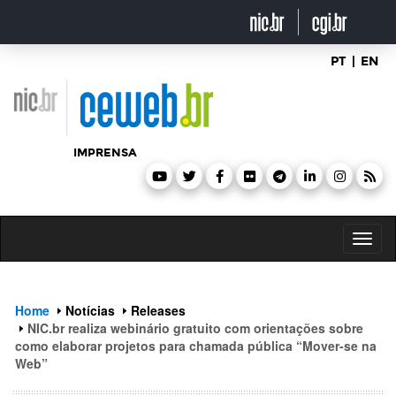
header
ir
para
o
conteúdo
PT
|
EN
IMPRENSA
Toggl
naviga
Home
Notícias
Releases
NIC.br realiza webinário gratuito com orientações sobre
como elaborar projetos para chamada pública “Mover-se na
Web”