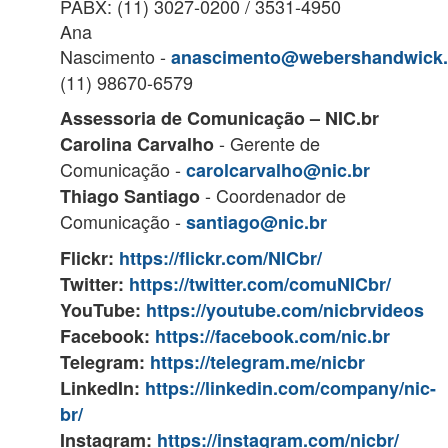
PABX: (11) 3027-0200 / 3531-4950
Ana
Nascimento -
anascimento@webershandwick
(11) 98670-6579
Assessoria de Comunicação – NIC.br
- Gerente de
Carolina Carvalho
Comunicação -
carolcarvalho@nic.br
- Coordenador de
Thiago Santiago
Comunicação -
santiago@nic.br
Flickr:
https://flickr.com/NICbr/
Twitter:
https://twitter.com/comuNICbr/
YouTube:
https://youtube.com/nicbrvideos
Facebook:
https://facebook.com/nic.br
Telegram:
https://telegram.me/nicbr
LinkedIn:
https://linkedin.com/company/nic-
br/
Instagram:
https://instagram.com/nicbr/