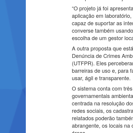
“O projeto já foi apresen
aplicação em laboratório,
capaz de suportar as int
converse também usando r
escolha de um gestor loca
A outra proposta que est
Denúncia de Crimes Ambie
(UTFPR). Eles perceberam
barreiras de uso e, para 
usar, ágil e transparente.
O sistema conta com três
governamentais ambientais
centrada na resolução d
redes sociais, os cadast
relatados poderão também
abrangente, os locais na 
áreas.