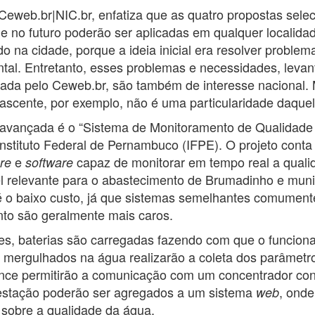
 Ceweb.br|NIC.br, enfatiza que as quatro propostas sel
 no futuro poderão ser aplicadas em qualquer localida
do na cidade, porque a ideia inicial era resolver proble
ntal. Entretanto, esses problemas e necessidades, leva
izada pelo Ceweb.br, são também de interesse nacional. 
ascente, por exemplo, não é uma particularidade daquel
 avançada é o “Sistema de Monitoramento de Qualidade
 Instituto Federal de Pernambuco (IFPE). O projeto cont
e
capaz de monitorar em tempo real a quali
re
software
 relevante para o abastecimento de Brumadinho e muni
 é o baixo custo, já que sistemas semelhantes comumente
o são geralmente mais caros.
res, baterias são carregadas fazendo com que o funcion
s mergulhados na água realizarão a coleta dos parâmetr
ance permitirão a comunicação com um concentrador cone
 estação poderão ser agregados a um sistema
, onde
web
sobre a qualidade da água.