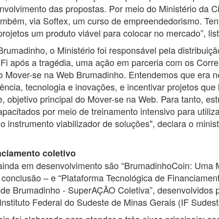
nvolvimento das propostas. Por meio do Ministério da Ci
ambém, via Softex, um curso de empreendedorismo. Ten
rojetos um produto viável para colocar no mercado”, lis
umadinho, o Ministério foi responsável pela distribuiçã
Fi após a tragédia, uma ação em parceria com os Correi
 ao Mover-se na Web Brumadinho. Entendemos que era n
iência, tecnologia e inovações, e incentivar projetos qu
, objetivo principal do Mover-se na Web. Para tanto, es
acitados por meio de treinamento intensivo para utiliz
o instrumento viabilizador de soluções", declara o minis
.
nciamento coletivo
 ainda em desenvolvimento são “BrumadinhoCoin: Uma
e conclusão – e “Plataforma Tecnológica de Financiament
de Brumadinho - SuperAÇÃO Coletiva”, desenvolvidos p
Instituto Federal do Sudeste de Minas Gerais (IF Sudes
 foi elaborada para atender a três eixos principais: so