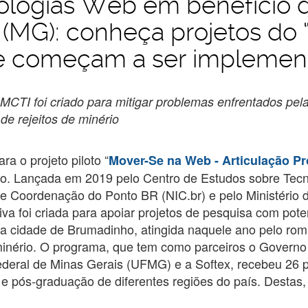
ologias Web em benefício 
(MG): conheça projetos do
e começam a ser implemen
CTI foi criado para mitigar problemas enfrentados pela
e rejeitos de minério
ra o projeto piloto “
Mover-Se na Web - Articulação P
o. Lançada em 2019 pelo Centro de Estudos sobre Tec
e Coordenação do Ponto BR (NIC.br) e pelo Ministério d
tiva foi criada para apoiar projetos de pesquisa com pot
na cidade de Brumadinho, atingida naquele ano pelo ro
minério. O programa, que tem como parceiros o Govern
ederal de Minas Gerais (UFMG) e a Softex, recebeu 26 
e pós-graduação de diferentes regiões do país. Destas,