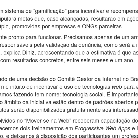
m sistema de “gamificação” para incentivar e recompen
ipulará metas que, caso alcançadas, resultarão em açõe
icípio, promovidas por empresas e ONGs parceiras.
ente pronto para funcionar. Precisamos apenas de um a
s responsáveis pela validação da denúncia, como será a
, explica Diniz, acrescentando que a estimativa é que a
com resultados concretos, entre seis meses e um ano.
do de uma decisão do Comitê Gestor da Internet no Brasi
 o intuito de incentivar o uso de tecnologias
para 
web
amos fazendo tem nome: tecnologia social. É important
o âmbito da iniciativa estão dentro de padrões abertos
dutos serão disponibilizados gratuitamente aos interess
lvidos no “Mover-se na Web” receberam capacitação do
erecemos dois treinamentos em
e 
Progressive Web Apps
ão, e deixamos à disposição dos participantes um professo