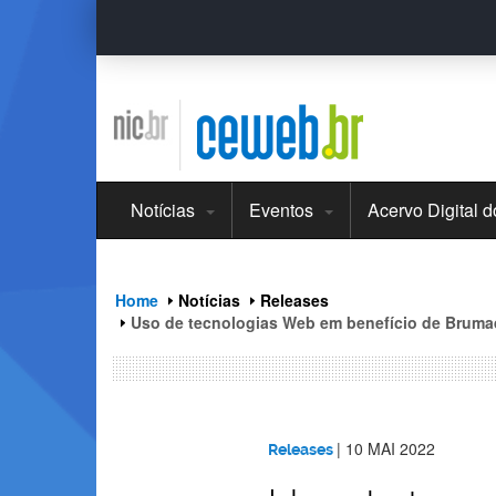
header
ir
para
o
conteúdo
Notícias
Eventos
Acervo Digital 
Home
Notícias
Releases
Uso de tecnologias Web em benefício de Bruma
|
10 MAI 2022
Releases