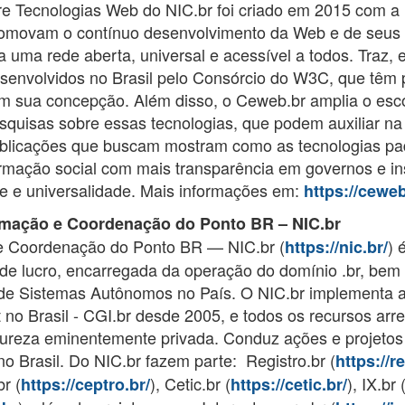
e Tecnologias Web do NIC.br foi criado em 2015 com a
promovam o contínuo desenvolvimento da Web e de seus pr
 uma rede aberta, universal e acessível a todos. Traz, 
desenvolvidos no Brasil pelo Consórcio do W3C, que têm 
 sua concepção. Além disso, o Ceweb.br amplia o esc
squisas sobre essas tecnologias, que podem auxiliar na 
publicações que buscam mostram como as tecnologias p
rmação social com mais transparência em governos e ins
de e universalidade. Mais informações em:
https://ceweb
rmação e Coordenação do Ponto BR – NIC.br
e Coordenação do Ponto BR — NIC.br (
) 
https://nic.br/
s de lucro, encarregada da operação do domínio .br, bem
 de Sistemas Autônomos no País. O NIC.br implementa a
t no Brasil - CGI.br desde 2005, e todos os recursos a
tureza eminentemente privada. Conduz ações e projetos
 no Brasil. Do NIC.br fazem parte: Registro.br (
https://r
br (
), Cetic.br (
), IX.br 
https://ceptro.br/
https://cetic.br/