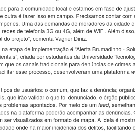
tado para a comunidade local e estamos em fase de ajust
 e outra é fazer isso em campo. Precisamos contar com 
empéries. Uma das demandas de moradores da cidade é 
edes de telefonia 3G ou 4G, além de WiFi. Além disso,
l do projeto”, comenta Vagner Diniz.
á na etapa de implementação é “Alerta Brumadinho - So
ntais”, criada por estudantes da Universidade Tecnoló
 que os canais tradicionais para denúncias de crimes 
facilitar esse processo, desenvolveram uma plataforma
w
 tipos de usuários: o comum, que faz a denúncia; organ
, que irão validar o que foi denunciado, e órgão públic
os problemas apontados. Por meio de um
, semelhan
feed
rados na plataforma poderão acompanhar as denúncias. 
 ser visualizados em formato de mapa. A ideia é mostrar
cidade onde há maior incidência dos delitos, facilitand