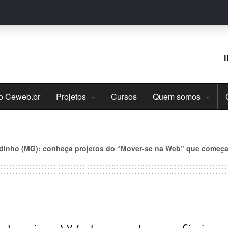
do Ceweb.br
Projetos
Cursos
Quem somos
dinho (MG): conheça projetos do “Mover-se na Web” que começ