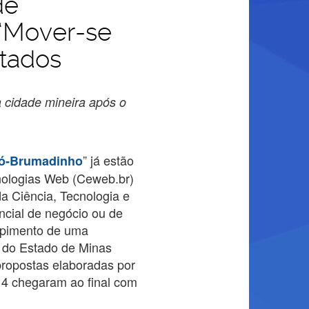
de
 “Mover-se
tados
 cidade mineira após o
” já estão
ró-Brumadinho
nologias Web (Ceweb.br)
a Ciência, Tecnologia e
encial de negócio ou de
mpimento de uma
o do Estado de Minas
propostas elaboradas por
 4 chegaram ao final com