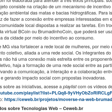
ojeto consiste na criação de um mecanismo de incentiv
ção ambiental das matas e bacias hidrográficas. Para i
 de fazer a conexão entre empresas interessadas em e
omunidade local dispostas a realizar as tarefas. Em tro
 virtual BCoin ou BrumadinhoCoin, que poderá ser usa
a da cidade por meio do incentivo ao consumo.
e MG visa fortalecer a rede local de mulheres, por meio
to coletivo, aliada a uma rede social. Os integrantes d
s não há uma conexão mais estreita entre os proponente
etivo, haja a formação de uma rede social entre as part
tivando a comunicação, a interação e a colaboração ent
e gerando impacto social com propostas inovadoras.
 sobre as iniciativas, acesse a
com os vídeos de
playlist
youtube.com/playlist?list=PLQq8-9yVHyObZoRlRCL
to:
https://ceweb.br/projetos/moverse-na-web-brumad
dos sobre Tecnologias Web – Ceweb.br