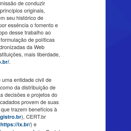
 missão de conduzir
incípios originais,
em seu histórico de
por essência o fomento e
opo desse trabalho ao
formulação de políticas
adronizadas da Web
tituições, mais liberdade,
.
.br/
é uma entidade civil de
 como da distribuição de
s decisões e projetos do
rrecadados provem de suas
 que trazem benefícios à
), CERT.br
egistro.br
(
) e
https://ix.br/