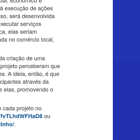
o à execução de ações
sso, será desenvolvida
xecutar serviços
ca, elas seriam
da no comércio local,
 da criação de uma
o projeto perceberam que
s. A ideia, então, é que
icipantes através da
re elas, promovendo o
 cada projeto no
ou
gFfvTLhdWFHaD8
.
inho/