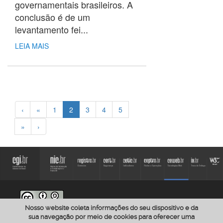
governamentais brasileiros. A
conclusão é de um
levantamento fei...
LEIA MAIS
‹
«
1
2
3
4
5
»
›
Nosso website coleta informações do seu dispositivo e da
O conteúdo publicado no site CEWEB.br está licenciado com a Licença
Creative Commons - Atribuição-CompartilhaIgual 4.0 Internacional
a menos
sua navegação por meio de cookies para oferecer uma