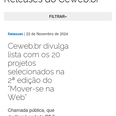
FILTRAR
Releases
|
22 de Novembro de 2024
Releases
do
Ceweb.br divulga
lista com os 20
Ceweb.br
projetos
selecionados na
2ª edição do
“Mover-se na
Web”
Chamada pública, que