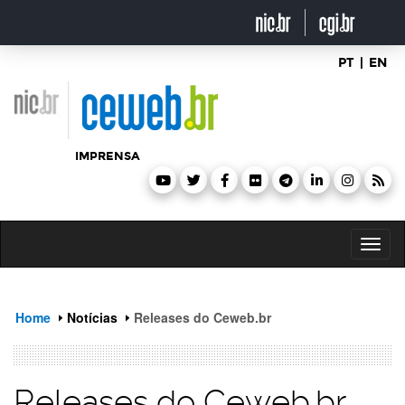
header
ir
para
o
conteúdo
PT
|
EN
IMPRENSA
Toggl
naviga
Home
Notícias
Releases do Ceweb.br
Releases do Ceweb.br